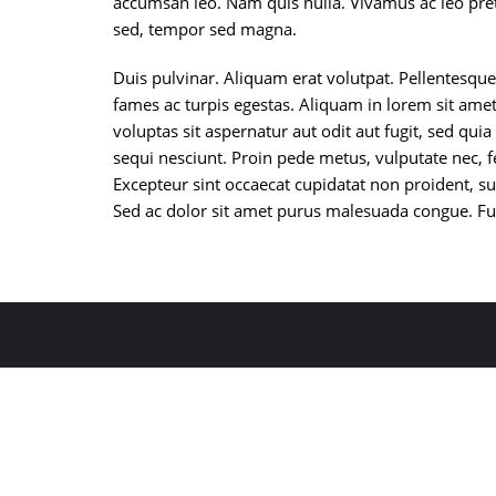
accumsan leo. Nam quis nulla. Vivamus ac leo pret
sed, tempor sed magna.
Duis pulvinar. Aliquam erat volutpat. Pellentesque
fames ac turpis egestas. Aliquam in lorem sit am
voluptas sit aspernatur aut odit aut fugit, sed q
sequi nesciunt. Proin pede metus, vulputate nec, fe
Excepteur sint occaecat cupidatat non proident, sun
Sed ac dolor sit amet purus malesuada congue. F
Copyright ©2026 Kohila tegevu