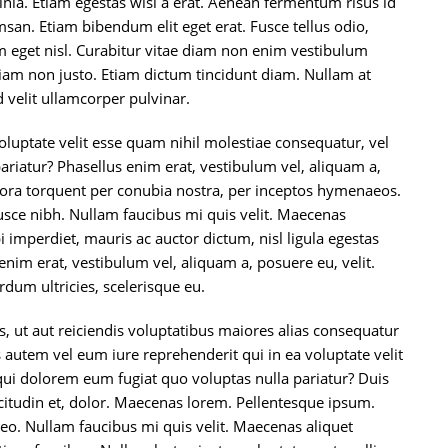
inia. Etiam egestas wisi a erat. Aenean fermentum risus id
msan. Etiam bibendum elit eget erat. Fusce tellus odio,
am eget nisl. Curabitur vitae diam non enim vestibulum
diam non justo. Etiam dictum tincidunt diam. Nullam at
d velit ullamcorper pulvinar.
oluptate velit esse quam nihil molestiae consequatur, vel
ariatur? Phasellus enim erat, vestibulum vel, aliquam a,
 litora torquent per conubia nostra, per inceptos hymenaeos.
sce nibh. Nullam faucibus mi quis velit. Maecenas
i imperdiet, mauris ac auctor dictum, nisl ligula egestas
 enim erat, vestibulum vel, aliquam a, posuere eu, velit.
erdum ultricies, scelerisque eu.
, ut aut reiciendis voluptatibus maiores alias consequatur
s autem vel eum iure reprehenderit qui in ea voluptate velit
qui dolorem eum fugiat quo voluptas nulla pariatur? Duis
citudin et, dolor. Maecenas lorem. Pellentesque ipsum.
o. Nullam faucibus mi quis velit. Maecenas aliquet