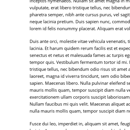
inceptos hymenaeos. Nullam sit amet magna in mag
vulputate, erat libero tristique tellus, nec bibendu
pharetra semper, nibh ante cursus purus, vel sagit
neque lacinia pretium. Duis sapien nunc, commodo e
lorem id felis nonummy placerat. Aliquam erat vol
Duis ante orci, molestie vitae vehicula venenatis,
lacinia. Et harum quidem rerum facilis est et exped
senectus et netus et malesuada fames ac turpis ege
tempor quis. Vestibulum fermentum tortor id mi. Nu
tristique tellus, nec bibendum odio risus sit amet
laoreet, magna id viverra tincidunt, sem odio biben
sapien. Maecenas libero. Nulla pulvinar eleifend s
mauris mollis quam, tempor suscipit diam nulla v
exercitationem ullam corporis suscipit laboriosam
Nullam faucibus mi quis velit. Maecenas aliquet a
nulla mauris mollis quam, tempor suscipit diam nu
Fusce dui leo, imperdiet in, aliquam sit amet, feu