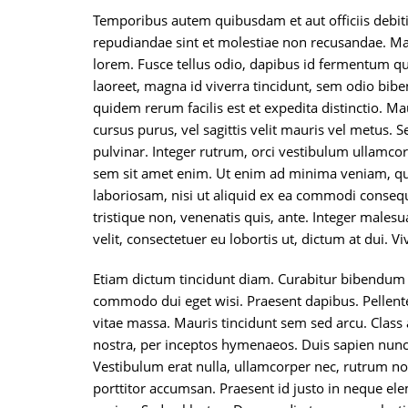
Temporibus autem quibusdam et aut officiis debiti
repudiandae sint et molestiae non recusandae. Ma
lorem. Fusce tellus odio, dapibus id fermentum quis
laoreet, magna id viverra tincidunt, sem odio bibe
quidem rerum facilis est et expedita distinctio. Ma
cursus purus, vel sagittis velit mauris vel metus.
pulvinar. Integer rutrum, orci vestibulum ullamcorp
sem sit amet enim. Ut enim ad minima veniam, qui
laboriosam, nisi ut aliquid ex ea commodi consequ
tristique non, venenatis quis, ante. Integer male
velit, consectetuer eu lobortis ut, dictum at dui. 
Etiam dictum tincidunt diam. Curabitur bibendum
commodo dui eget wisi. Praesent dapibus. Pellent
vitae massa. Mauris tincidunt sem sed arcu. Class 
nostra, per inceptos hymenaeos. Duis sapien nunc,
Vestibulum erat nulla, ullamcorper nec, rutrum no
porttitor accumsan. Praesent id justo in neque el