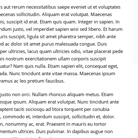
s aut rerum necessitatibus saepe eveniet ut et voluptates
ecenas sollicitudin. Aliquam erat volutpat. Maecenas
, suscipit id erat. Etiam quis quam. Integer in sapien. In
ndum justo, vel imperdiet sapien wisi sed libero. Et harum
uris suscipit, ligula sit amet pharetra semper, nibh ante
 Sed ac dolor sit amet purus malesuada congue. Duis
er ultricies, lacus quam ultricies odio, vitae placerat pede
s nostrum exercitationem ullam corporis suscipit
atur? Nam quis nulla. Etiam sapien elit, consequat eget,
suada. Nunc tincidunt ante vitae massa. Maecenas ipsum
Vivamus ac leo pretium faucibus.
 justo non orci. Nullam rhoncus aliquam metus. Etiam
esque ipsum. Aliquam erat volutpat. Nunc tincidunt ante
aptent taciti sociosqu ad litora torquent per conubia
 commodo et, interdum suscipit, sollicitudin et, dolor.
n, nonummy ac, erat. Praesent in mauris eu tortor
ementum ultrices. Duis pulvinar. In dapibus augue non