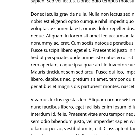
sapien. Sed vel lectus. Donec odio tempus molestie,
Donec iaculis gravida nulla. Nulla non lectus sed
nobis est eligendi optio cumque nihil impedit qu
voluptas assumenda est, omnis dolor repellendus.
neque. Aliquam in lorem sit amet leo accumsan lac
nonummy ac, erat. Cum sociis natoque penatibus e
Fusce suscipit libero eget elit. Praesent id justo
Sed ut perspiciatis unde omnis iste natus error 
rem aperiam, eaque ipsa quae ab illo inventore veri
Mauris tincidunt sem sed arcu. Fusce dui leo, imper
libero, dapibus nec, pretium sit amet, tempor qui
penatibus et magnis dis parturient montes, nascet
Vivamus luctus egestas leo. Aliquam ornare wisi e
nunc faucibus libero, eget facilisis enim ipsum id l
interdum id, felis. Praesent vitae arcu tempor nequ
sem odio bibendum justo, vel imperdiet sapien wis
ullamcorper ac, vestibulum in, elit. Class aptent ta