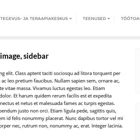
TEGEVUS- JA TERAAPIAKESKUS
TEENUSED
TÖÖTOA
 image, sidebar
 elit. Class aptent taciti sociosqu ad litora torquent per
ac leo pretium faucibus. Nullam sapien sem, ornare ac,
e vitae massa. Vivamus luctus egestas leo. Etiam
olor. Et harum quidem rerum facilis est et expedita
senectus et netus et malesuada fames ac turpis egestas.
bendum justo non orci. Etiam ligula pede, sagittis quis,
orem id felis nonummy placerat. Nunc dapibus tortor vel mi
corper nec, rutrum non, nonummy ac, erat. Integer lacinia.