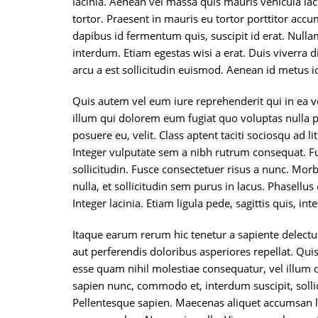
lacinia. Aenean vel massa quis mauris vehicula lac
tortor. Praesent in mauris eu tortor porttitor accu
dapibus id fermentum quis, suscipit id erat. Null
interdum. Etiam egestas wisi a erat. Duis viverra 
arcu a est sollicitudin euismod. Aenean id metus i
Quis autem vel eum iure reprehenderit qui in ea v
illum qui dolorem eum fugiat quo voluptas nulla p
posuere eu, velit. Class aptent taciti sociosqu ad
Integer vulputate sem a nibh rutrum consequat. Fu
sollicitudin. Fusce consectetuer risus a nunc. Morb
nulla, et sollicitudin sem purus in lacus. Phasellus
Integer lacinia. Etiam ligula pede, sagittis quis, int
Itaque earum rerum hic tenetur a sapiente delectus
aut perferendis doloribus asperiores repellat. Qui
esse quam nihil molestiae consequatur, vel illum 
sapien nunc, commodo et, interdum suscipit, solli
Pellentesque sapien. Maecenas aliquet accumsan le