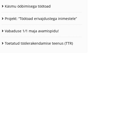
Käsmu ööbimisega töötoad
Projekt: “Töötoad erivajdustega inimestele”
Vabaduse 1/1 maja avamispidu!
Toetatud töölerakendamise teenus (TTR)