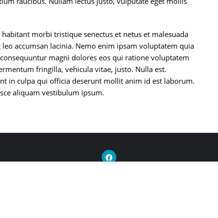
ium faucibus. Nullam lectus justo, vulputate eget mollis
 habitant morbi tristique senectus et netus et malesuada
et leo accumsan lacinia. Nemo enim ipsam voluptatem quia
uia consequuntur magni dolores eos qui ratione voluptatem
rmentum fringilla, vehicula vitae, justo. Nulla est.
t in culpa qui officia deserunt mollit anim id est laborum.
usce aliquam vestibulum ipsum.
HINNAKIRI
KONTAKT
s- ja teraapiakeskus . All rights reserved.
Powered by
WordPress