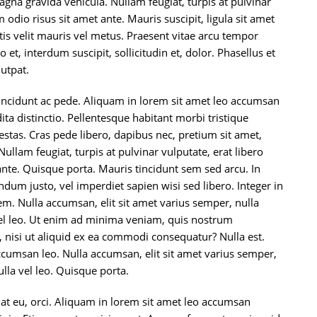
na gravida vehicula. Nullam feugiat, turpis at pulvinar
m odio risus sit amet ante. Mauris suscipit, ligula sit amet
tis velit mauris vel metus. Praesent vitae arcu tempor
t, interdum suscipit, sollicitudin et, dolor. Phasellus et
utpat.
 tincidunt ac pede. Aliquam in lorem sit amet leo accumsan
ita distinctio. Pellentesque habitant morbi tristique
stas. Cras pede libero, dapibus nec, pretium sit amet,
llam feugiat, turpis at pulvinar vulputate, erat libero
 ante. Quisque porta. Mauris tincidunt sem sed arcu. In
dum justo, vel imperdiet sapien wisi sed libero. Integer in
em. Nulla accumsan, elit sit amet varius semper, nulla
el leo. Ut enim ad minima veniam, quis nostrum
, nisi ut aliquid ex ea commodi consequatur? Nulla est.
ccumsan leo. Nulla accumsan, elit sit amet varius semper,
lla vel leo. Quisque porta.
giat eu, orci. Aliquam in lorem sit amet leo accumsan