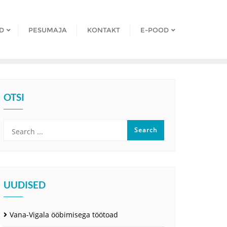
D
PESUMAJA
KONTAKT
E-POOD
OTSI
UUDISED
Vana-Vigala ööbimisega töötoad