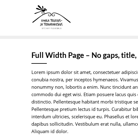
Skip
to
content
Full Width Page – No gaps, title,
Lorem ipsum dolor sit amet, consectetuer adipiscing
conubia nostra, per inceptos hymenaeos. Vivamus 
nonummy non, lobortis a enim. Nunc tincidunt ant
commodo dui eget wisi. Etiam posuere lacus quis d
distinctio. Pellentesque habitant morbi tristique 
Pellentesque pretium lectus id turpis. Curabitur bi
interdum ultricies, scelerisque eu. Phasellus et l
dapibus sollicitudin. Vestibulum erat nulla, ullam
Aliquam id dolor.