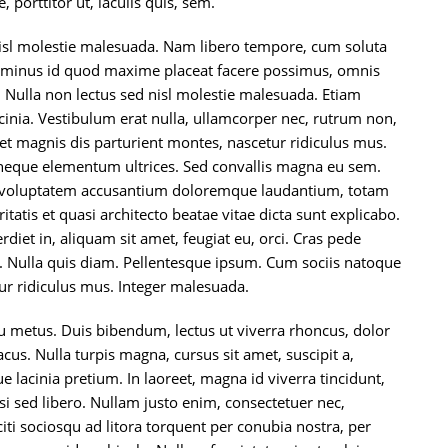
 porttitor ut, iaculis quis, sem.
 nisl molestie malesuada. Nam libero tempore, cum soluta
o minus id quod maxime placeat facere possimus, omnis
 Nulla non lectus sed nisl molestie malesuada. Etiam
inia. Vestibulum erat nulla, ullamcorper nec, rutrum non,
t magnis dis parturient montes, nascetur ridiculus mus.
 in neque elementum ultrices. Sed convallis magna eu sem.
sit voluptatem accusantium doloremque laudantium, totam
tatis et quasi architecto beatae vitae dicta sunt explicabo.
diet in, aliquam sit amet, feugiat eu, orci. Cras pede
s. Nulla quis diam. Pellentesque ipsum. Cum sociis natoque
ur ridiculus mus. Integer malesuada.
u metus. Duis bibendum, lectus ut viverra rhoncus, dolor
acus. Nulla turpis magna, cursus sit amet, suscipit a,
e lacinia pretium. In laoreet, magna id viverra tincidunt,
i sed libero. Nullam justo enim, consectetuer nec,
citi sociosqu ad litora torquent per conubia nostra, per