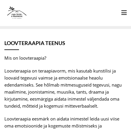
Skip
to
content
LOOVTERAAPIA TEENUS
Mis on loovteraapia?
Loovteraapia on teraapiavorm, mis kasutab kunstilisi ja
loovaid tegevusi vaimse ja emotsionaalse heaolu
edendamiseks. See hõlmab mitmesuguseid tegevusi, nagu
maalimine, joonistamine, muusika, tants, draama ja
kirjutamine, eesmärgiga aidata inimestel väljendada oma
tundeid, mõtteid ja kogemusi mitteverbaalselt.
Loovteraapia eesmärk on aidata inimestel leida uusi viise
oma emotsioonide ja kogemuste mõistmiseks ja