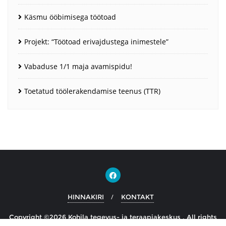
Käsmu ööbimisega töötoad
Projekt: “Töötoad erivajdustega inimestele”
Vabaduse 1/1 maja avamispidu!
Toetatud töölerakendamise teenus (TTR)
HINNAKIRI
KONTAKT
Copyright ©2026 Kohila tegevus- ja teraapiakeskus . All rights