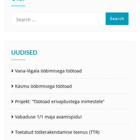
UUDISED
Vana-Vigala ööbimisega töötoad
Käsmu ööbimisega töötoad
Projekt: “Töötoad erivajdustega inimestele”
Vabaduse 1/1 maja avamispidu!
Toetatud töölerakendamise teenus (TTR)