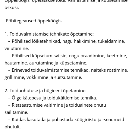
Õppeköögis õpetatakse toidu valmistamise ja küpsetamise
oskusi.
Põhitegevused õppeköögis
1. Toiduvalmistamise tehnikate õpetamine:
– Põhilised lõiketehnikad, nagu hakkimine, tükeldamine,
viilutamine.
– Põhilised küpsetamisviisid, nagu praadimine, keetmine,
hautamine, aurutamine ja küpsetamine.
– Erinevad toiduvalmistamise tehnikad, näiteks röstimine,
grillimine, vokkimine ja suitsutamine.
2. Toiduohutuse ja hügieeni õpetamine:
– Õige kätepesu ja toidukäitlemise tehnika.
– Ristsaastumise vältimine ja toiduainete ohutu
säilitamine.
– Kuidas kasutada ja puhastada köögiriistu ja -seadmeid
ohutult.