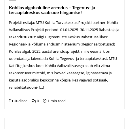
Kohilas algab oluline arendus – Tegevus- ja
teraapiakeskus saab uue hingamise!
Projekti esitaja: MTÜ Kohila Turvakeskus Projekti partner: Kohila
Vallavalitsus Projekti periood: 01.01.2025–30.11.2025 Rahastaja ja
rakendusüksus: Riigi Tugiteenuste Keskus Rahastusallikas:
Regionaal- ja Põllumajandusministeerium (Regionaaltoetused)
Kohilas algab 2025. aastal arendusprojekt, mille eesmärk on
uuendada ja laiendada Kohila Tegevus- ja teraapiakeskust. MTÜ
Kati Tugikeskus koos Kohila Vallavalitsusega asub ellu viima
rekonstrueerimistöid, mis loovad kaasaegse, ligipääsetava ja
kasutajasõbraliku keskkonna kõigile, kes vajavad sotsiaal-,
rehabilitatsiooni- […]
Uudised
0
1 min read