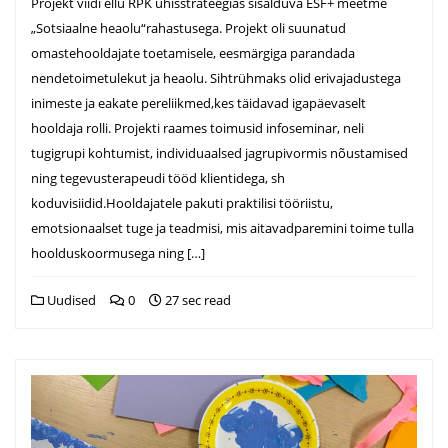
Projekt viidi ellu RPK ühisstrateegias sisalduva ESF+ meetme
„Sotsiaalne heaolu“rahastusega. Projekt oli suunatud
omastehooldajate toetamisele, eesmärgiga parandada
nendetoimetulekut ja heaolu. Sihtrühmaks olid erivajadustega
inimeste ja eakate pereliikmed,kes täidavad igapäevaselt
hooldaja rolli. Projekti raames toimusid infoseminar, neli
tugigrupi kohtumist, individuaalsed jagrupivormis nõustamised
ning tegevusterapeudi tööd klientidega, sh
koduvisiidid.Hooldajatele pakuti praktilisi tööriistu,
emotsionaalset tuge ja teadmisi, mis aitavadparemini toime tulla
hoolduskoormusega ning […]
Uudised
0
27 sec read