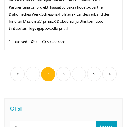
Partneritena on projekti kaasatud Saksa koostööpartner
Diakonisches Werk Schleswig-Holstein – Landesverband der
Inneren Mission e.V. ja EELK Diakoonia- ja Ühiskonnatöö
Sihtasutus. Tuge igapäevaellu ja […]
Uudised
0
59 sec read
Postituste
leheküljendus
«
1
2
3
…
5
»
OTSI