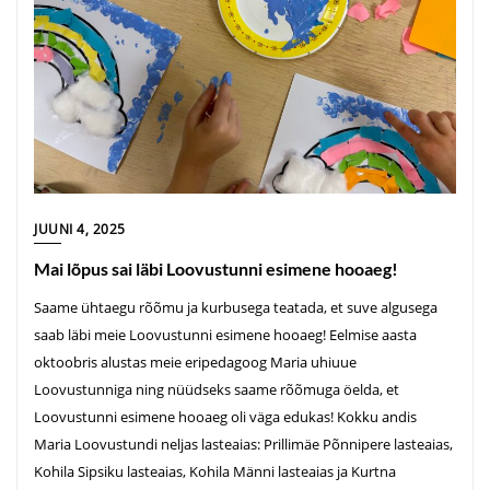
JUUNI 4, 2025
Mai lõpus sai läbi Loovustunni esimene hooaeg!
Saame ühtaegu rõõmu ja kurbusega teatada, et suve algusega
saab läbi meie Loovustunni esimene hooaeg! Eelmise aasta
oktoobris alustas meie eripedagoog Maria uhiuue
Loovustunniga ning nüüdseks saame rõõmuga öelda, et
Loovustunni esimene hooaeg oli väga edukas! Kokku andis
Maria Loovustundi neljas lasteaias: Prillimäe Põnnipere lasteaias,
Kohila Sipsiku lasteaias, Kohila Männi lasteaias ja Kurtna