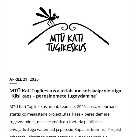
APRILL 21, 2025
MTÜ Kati Tugikeskus alustab uue sotsiaalprojektiga
„Käsi käes – peresidemete tugevdamine“
MTÜ Kati Tugikeskus annab teada, et 2025. aasta veebruarist
startis kolmeaastane projekt „Käsi käes – peresidemete
tugevdamine“, mille eesmärk on toetada psüühilise
erivajadustega vanemaid ja peresid Rapla piirkonnas. Projekti
rahastab Saksamaa organisatsioon Aktion Mensch e. V.