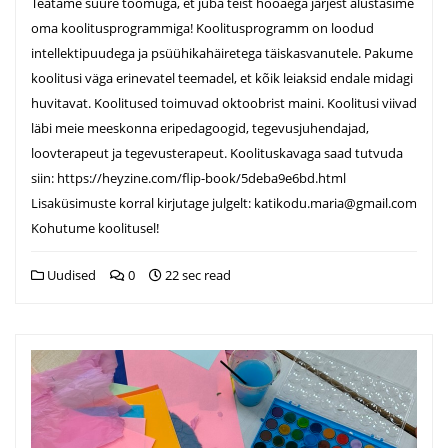
Teatame suure tõõmuga, et juba teist hooaega järjest alustasime
oma koolitusprogrammiga! Koolitusprogramm on loodud
intellektipuudega ja psüühikahäiretega täiskasvanutele. Pakume
koolitusi väga erinevatel teemadel, et kõik leiaksid endale midagi
huvitavat. Koolitused toimuvad oktoobrist maini. Koolitusi viivad
läbi meie meeskonna eripedagoogid, tegevusjuhendajad,
loovterapeut ja tegevusterapeut. Koolituskavaga saad tutvuda
siin: https://heyzine.com/flip-book/5deba9e6bd.html
Lisaküsimuste korral kirjutage julgelt: katikodu.maria@gmail.com
Kohutume koolitusel!
Uudised
0
22 sec read