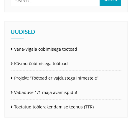
UUDISED
Vana-Vigala ööbimisega töötoad
Käsmu ööbimisega töötoad
Projekt: “Töötoad erivajdustega inimestele”
Vabaduse 1/1 maja avamispidu!
Toetatud töölerakendamise teenus (TTR)