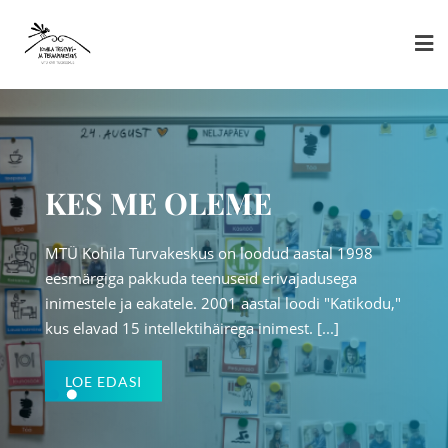
Skip
to
content
TÖÖTOAD
KES ME OLEME
miku inimeste jaoks väga
Tööelus osalemine on ena
MTÜ Kohila Turvakeskus on loodud aastal 1998
ga või
oluline – olgu erivajaduse
eesmärgiga pakkuda teenuseid erivajadusega
ärgiks on parandada
ilma. Töövaldkonna eesm
inimestele ja eakatele. 2001 aastal loodi "Katikodu,"
 elukvaliteeti ja
intlellektipuudega inimeste
kus elavad 15 intellektihäirega inimest. [...]
 [...]
suurendada iseseisvust läbi
LOE EDASI
LOE EDASI