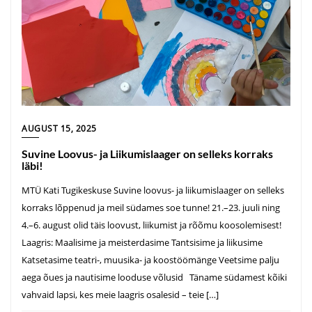
AUGUST 15, 2025
Suvine Loovus- ja Liikumislaager on selleks korraks
läbi!
MTÜ Kati Tugikeskuse Suvine loovus- ja liikumislaager on selleks
korraks lõppenud ja meil südames soe tunne! 21.–23. juuli ning
4.–6. august olid täis loovust, liikumist ja rõõmu koosolemisest!
Laagris: Maalisime ja meisterdasime Tantsisime ja liikusime
Katsetasime teatri-, muusika- ja koostöömänge Veetsime palju
aega õues ja nautisime looduse võlusid Täname südamest kõiki
vahvaid lapsi, kes meie laagris osalesid – teie […]