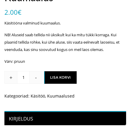
2.00
€
Käsitööna valminud kuumaalus.
NB! Aluseid saab tellida nii üksikult kui ka mitu tükki korraga. Kui
plaanid tellida rohke, kui ühe aluse, siis vaata eelnevalt laoseisu, et
veenduda, kas sinu soovutud kogus on meil laos olemas.
Värv: pruun
+
-
LISA KORVI
Kuumaalus
kogus
Kategooriad:
Käsitöö
,
Kuumaalused
KIRJELDUS