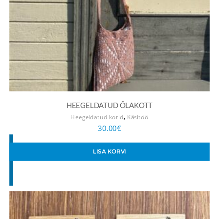
HEEGELDATUD ÕLAKOTT
,
Heegeldatud kotid
Käsitöö
30.00
€
LISA KORVI