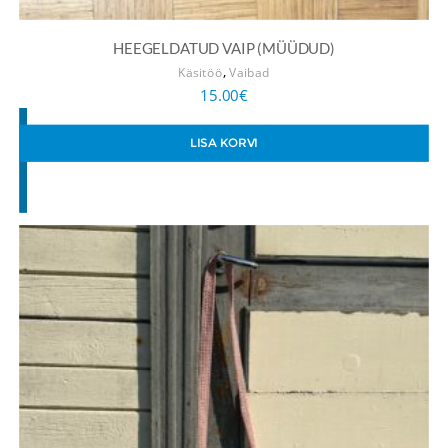
HEEGELDATUD VAIP (MÜÜDUD)
,
Käsitöö
Vaibad
15.00
€
LISA KORVI