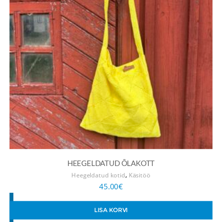
HEEGELDATUD ÕLAKOTT
,
Heegeldatud kotid
Käsitöö
45.00
€
LISA KORVI