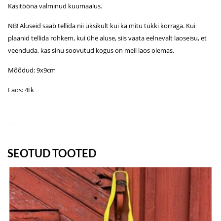
Käsitööna valminud kuumaalus.
NB! Aluseid saab tellida nii üksikult kui ka mitu tükki korraga. Kui
plaanid tellida rohkem, kui ühe aluse, siis vaata eelnevalt laoseisu, et
veenduda, kas sinu soovutud kogus on meil laos olemas.
Mõõdud: 9x9cm
Laos: 4tk
SEOTUD TOOTED