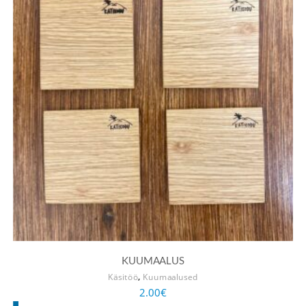
KUUMAALUS
,
Käsitöö
Kuumaalused
2.00
€